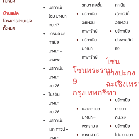
ทั้งหมด
รกษา สเตชั่น
ทาเนีย
บริทาเนีย
บ้านแฝด
บริทาเนีย
สุขสวัสดิ์-
โฮม บางนา
โครงการบ้านแฝด
วงแหวน –
วงแหวน
กม.17
ทั้งหมด
เทพารักษ์
บริทาเนีย
แกรนด์ บริ
บริทาเนีย
ประชาอุทิศ
ทาเนีย
บางนา –
90
บางนา –
เทพารักษ์
บางพลี
โซน
บริทาเนีย
โซนพระราม
บางปะกง
บางนา
9
ฉะเชิงเทร
กม.26
กรุงเทพกรีฑา
ไบรตัน
บริทาเนีย
บางนา
เบลกราเวีย
บางนา
กม.26
บางนา –
กม.39
บริทาเนีย
พระราม 9
บริทาเนีย
เมกะทาวน์ –
แกรนด์ บริ
โฮม บางนา –
บางนา