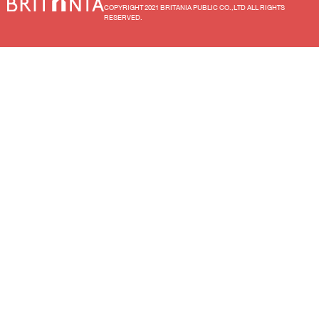
COPYRIGHT 2021 BRITANIA PUBLIC CO.,LTD ALL RIGHTS
RESERVED.