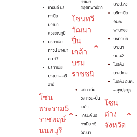
ทาเนีย
บางปะกง
แกรนด์ บริ
กรุงเทพกรีฑา
บริทาเนีย
ทาเนีย
โซนทวี
อมตะ –
บางนา –
วัฒนา
พานทอง
สุวรรณภูมิ
บริทาเนีย
ปิ่น
บริทาเนีย
บางนา
ทาวน์ บางนา
เกล้า
กม.42
กม.17
บรม
ไบรตัน
บริทาเนีย
ราชชนี
บางปะกง
บางนา – ศรี
ไบรตัน อมตะ
วารี
บริทาเนีย
– ศุขประยูร
โซน
วงแหวน-ปิ่น
โซน
เกล้า
พระราม5
ต่าง
แกรนด์ บริ
ราชพฤษ์
ทาเนีย ทวี
จังหวัด
นนทบุรี
วัฒนา