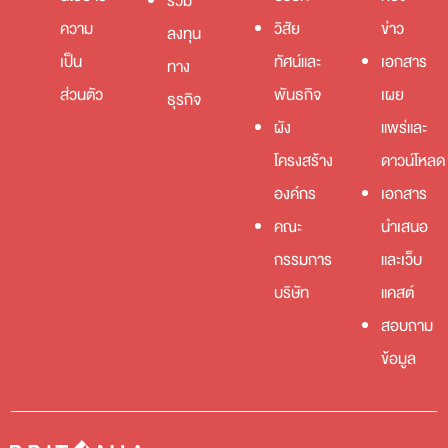
ร่วม
ความ
วิสัย
ข่าว
ลงทุน
เป็น
ทัศน์และ
เอกสาร
ทาง
ส่วนตัว
พันธกิจ
เผย
ธุรกิจ
ผัง
แพร่และ
โครงสร้าง
ดาวน์โหลด
องค์กร
เอกสาร
คณะ
นำเสนอ
กรรมการ
และเว็บ
บริษัท
แคสต์
สอบถาม
ข้อมูล