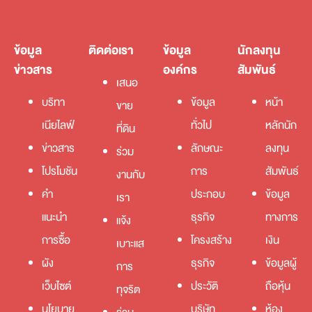
ข้อมูล
ติดต่อเรา
ข้อมูล
นักลงทุน
ข่าวสาร
องค์กร
สัมพันธ์
เสนอ
บริทา
ข้อมูล
หน้า
ขาย
เนียไลฟ์
ทั่วไป
หลักนัก
ที่ดิน
ข่าวสาร
ลักษณะ
ลงทุน
ร่วม
โปรโมชัน
การ
สัมพันธ์
งานกับ
คำ
ประกอบ
ข้อมูล
เรา
แนะนำ
ธุรกิจ
ทางการ
แจ้ง
การซื้อ
โครงสร้าง
เงิน
เบาะแส
ผัง
ธุรกิจ
ข้อมูลผู้
การ
เว็บไซต์
ประวัติ
ถือหุ้น
ทุจริต
นโยบาย
บริษัท
ห้อง