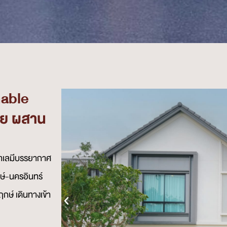
Gable
าย ผสาน
 ทำเลมีบรรยากาศ
ษ์-นครอินทร์
ษ์ เดินทางเข้า