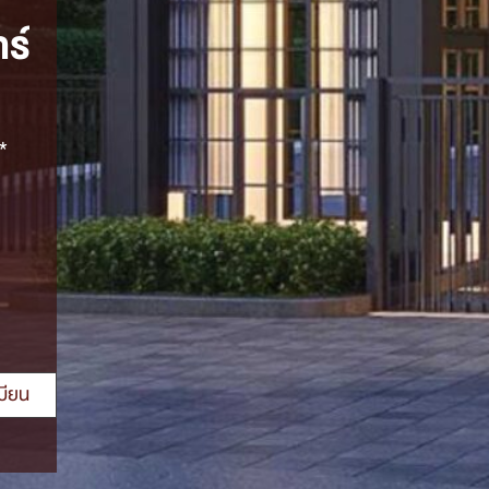
ร์
*
บียน