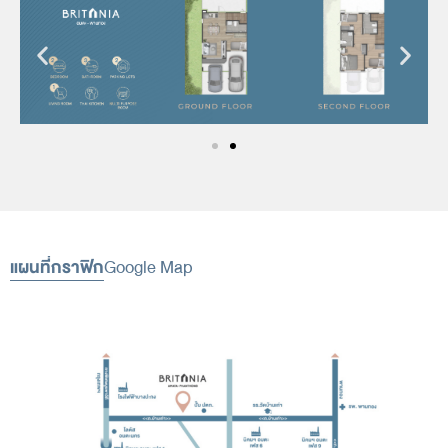
แผนที่กราฟิก
Google Map