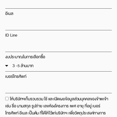
อีเมล
ID Line
งบประมาณในการเลือกซื้อ
เบอร์โทรศัพท์
ให้บริษัทฯเก็บรวบรวม ใช้ และเปิดเผยข้อมูลส่วนบุคคลของข้าพเจ้า
เช่น ชื่อ นามสกุล รูปถ่าย เลขห้องโครงการ เพศ อายุ ที่อยู่ เบอร์
โทรศัพท์ อีเมล เป็นต้น ที่ได้ให้ไว้แก่บริษัทฯ เพื่อวัตถุประสงค์ทางการ