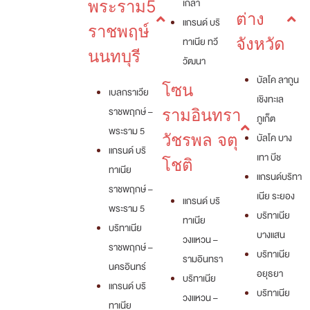
เกล้า
พระราม5
ต่าง
แกรนด์ บริ
ราชพฤษ์
ทาเนีย ทวี
จังหวัด
นนทบุรี
วัฒนา
บัลโค ลากูน
โซน
เบลกราเวีย
เชิงทะเล
ราชพฤกษ์ –
รามอินทรา
ภูเก็ต
พระราม 5
วัชรพล จตุ
บัลโค บาง
แกรนด์ บริ
เทา บีช
โชติ
ทาเนีย
แกรนด์บริทา
ราชพฤกษ์ –
เนีย ระยอง
แกรนด์ บริ
พระราม 5
บริทาเนีย
ทาเนีย
บริทาเนีย
บางแสน
วงแหวน –
ราชพฤกษ์ –
บริทาเนีย
รามอินทรา
นครอินทร์
อยุธยา
บริทาเนีย
แกรนด์ บริ
บริทาเนีย
วงแหวน –
ทาเนีย