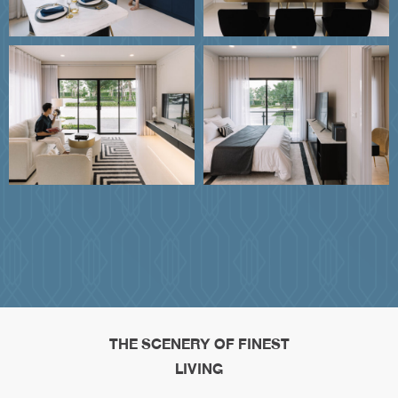
THE SCENERY OF FINEST
LIVING