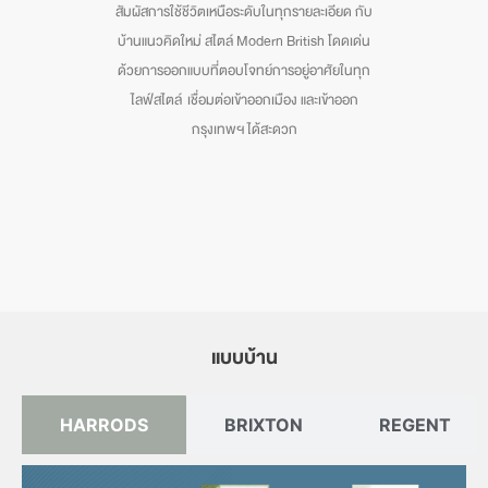
สัมผัสการใช้ชีวิตเหนือระดับในทุกรายละเอียด กับ
บ้านแนวคิดใหม่ สไตล์ Modern British โดดเด่น
ด้วยการออกแบบที่ตอบโจทย์การอยู่อาศัยในทุก
ไลฟ์สไตล์ เชื่อมต่อเข้าออกเมือง และเข้าออก
กรุงเทพฯ ได้สะดวก
แบบบ้าน
HARRODS
BRIXTON
REGENT