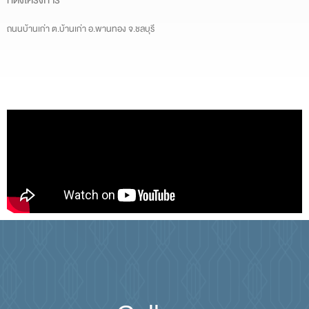
ถนนบ้านเก่า ต.บ้านเก่า อ.พานทอง จ.ชลบุรี