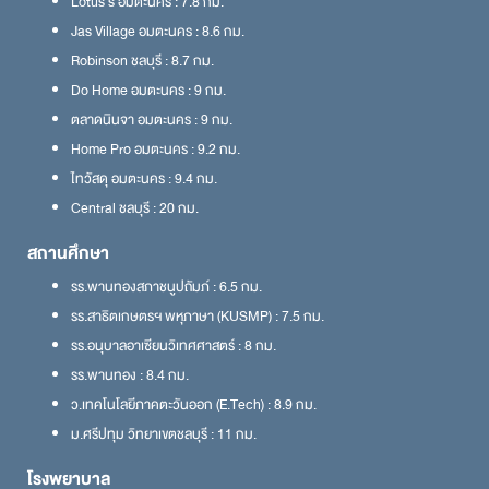
Lotus’s อมตะนคร : 7.8 กม.
Jas Village อมตะนคร : 8.6 กม.
Robinson ชลบุรี : 8.7 กม.
Do Home อมตะนคร : 9 กม.
ตลาดนินจา อมตะนคร : 9 กม.
Home Pro อมตะนคร : 9.2 กม.
ไทวัสดุ อมตะนคร : 9.4 กม.
Central ชลบุรี : 20 กม.
สถานศึกษา
รร.พานทองสภาชนูปถัมภ์ : 6.5 กม.
รร.สาธิตเกษตรฯ พหุภาษา (KUSMP) : 7.5 กม.
รร.อนุบาลอาเซียนวิเทศศาสตร์ : 8 กม.
รร.พานทอง : 8.4 กม.
ว.เทคโนโลยีภาคตะวันออก (E.Tech) : 8.9 กม.
ม.ศรีปทุม วิทยาเขตชลบุรี : 11 กม.
โรงพยาบาล