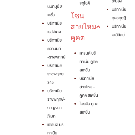
ระยอง
จตุโชติ
นนทบุรี ส
บริทาเนีย
เตชั่น
โซน
อุดรดุษฎี
บริทาเนีย
สายไหม
บริทาเนีย
เวสต์เกต
มะลิวัลย์
คูคต
บริทาเนีย
ติวานนท์
แกรนด์ บริ
-ราชพฤกษ์
ทาเนีย คูคต
บริทาเนีย
สเตชั่น
ราชพฤกษ์
บริทาเนีย
345
สายไหม –
บริทาเนีย
คูคต สเตชั่น
ราชพฤกษ์-
ไบรตัน คูคต
กาญจนา
สเตชั่น
ภิเษก
แกรนด์ บริ
ทาเนีย