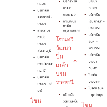
เบลกราเวีย
บางนา
กม.26
บางนา –
กม.39
บริทาเนีย
พระราม 9
บริทาเนีย
เมกะทาวน์ –
แกรนด์ บริ
โฮม บางนา –
บางนา
ทาเนีย
บางปะกง
แกรนด์ บริ
กรุงเทพกรีฑา
บริทาเนีย
ทาเนีย
โซนทวี
อมตะ –
บางนา –
วัฒนา
พานทอง
สุวรรณภูมิ
บริทาเนีย
ปิ่น
บริทาเนีย
บางนา
ทาวน์ บางนา
เกล้า
กม.42
กม.17
บรม
ไบรตัน
บริทาเนีย
ราชชนี
บางปะกง
บางนา – ศรี
ไบรตัน อมตะ
วารี
บริทาเนีย
– ศุขประยูร
โซน
วงแหวน-ปิ่น
โซน