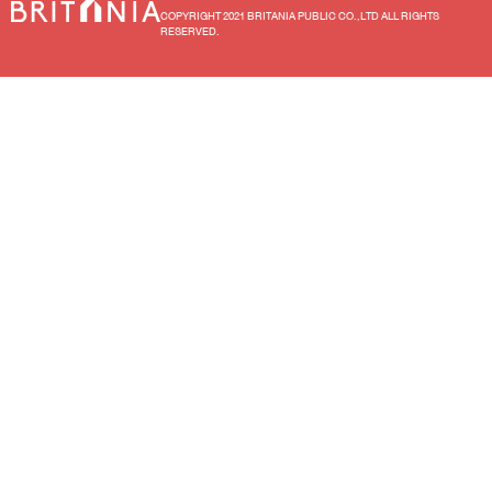
COPYRIGHT 2021 BRITANIA PUBLIC CO.,LTD ALL RIGHTS
RESERVED.