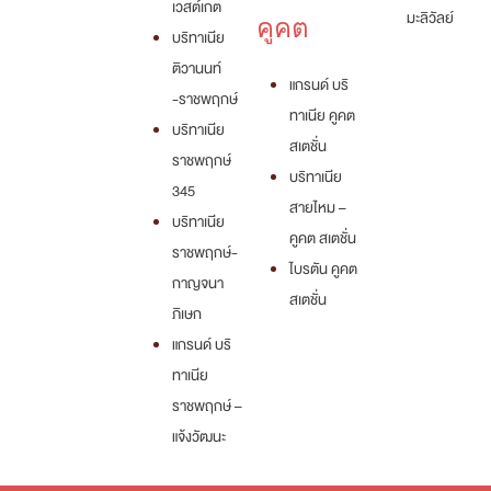
เวสต์เกต
มะลิวัลย์
คูคต
บริทาเนีย
ติวานนท์
แกรนด์ บริ
-ราชพฤกษ์
ทาเนีย คูคต
บริทาเนีย
สเตชั่น
ราชพฤกษ์
บริทาเนีย
345
สายไหม –
บริทาเนีย
คูคต สเตชั่น
ราชพฤกษ์-
ไบรตัน คูคต
กาญจนา
สเตชั่น
ภิเษก
แกรนด์ บริ
ทาเนีย
ราชพฤกษ์ –
แจ้งวัฒนะ