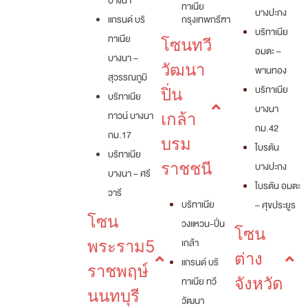
บางนา
ทาเนีย
บางปะกง
แกรนด์ บริ
กรุงเทพกรีฑา
บริทาเนีย
ทาเนีย
โซนทวี
อมตะ –
บางนา –
วัฒนา
พานทอง
สุวรรณภูมิ
บริทาเนีย
ปิ่น
บริทาเนีย
บางนา
ทาวน์ บางนา
เกล้า
กม.42
กม.17
บรม
ไบรตัน
บริทาเนีย
ราชชนี
บางปะกง
บางนา – ศรี
ไบรตัน อมตะ
วารี
บริทาเนีย
– ศุขประยูร
โซน
วงแหวน-ปิ่น
โซน
เกล้า
พระราม5
ต่าง
แกรนด์ บริ
ราชพฤษ์
ทาเนีย ทวี
จังหวัด
นนทบุรี
วัฒนา