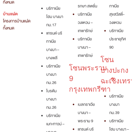
ทั้งหมด
รกษา สเตชั่น
ทาเนีย
บริทาเนีย
บ้านแฝด
บริทาเนีย
สุขสวัสดิ์-
โฮม บางนา
โครงการบ้านแฝด
วงแหวน –
วงแหวน
กม.17
ทั้งหมด
เทพารักษ์
บริทาเนีย
แกรนด์ บริ
บริทาเนีย
ประชาอุทิศ
ทาเนีย
บางนา –
90
บางนา –
เทพารักษ์
บางพลี
โซน
บริทาเนีย
โซนพระราม
บางปะกง
บางนา
9
ฉะเชิงเทร
กม.26
กรุงเทพกรีฑา
ไบรตัน
บริทาเนีย
บางนา
เบลกราเวีย
บางนา
กม.26
บางนา –
กม.39
บริทาเนีย
พระราม 9
บริทาเนีย
เมกะทาวน์ –
แกรนด์ บริ
โฮม บางนา –