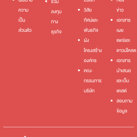
ร่วม
ความ
วิสัย
ข่าว
ลงทุน
เป็น
ทัศน์และ
เอกสาร
ทาง
ส่วนตัว
พันธกิจ
เผย
ธุรกิจ
ผัง
แพร่และ
โครงสร้าง
ดาวน์โหลด
องค์กร
เอกสาร
คณะ
นำเสนอ
กรรมการ
และเว็บ
บริษัท
แคสต์
สอบถาม
ข้อมูล