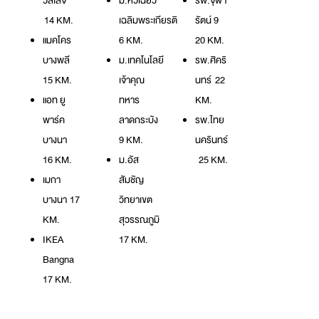
วิลเลจ
ม.หัวเฉียว
รพ.จุฬา
14 KM.
เฉลิมพระเกียรติ
รัตน์ 9
แมคโคร
6 KM.
20 KM.
บางพลี
ม.เทคโนโลยี
รพ.ศิคริ
15 KM.
เจ้าคุณ
นทร์ 22
แอท ยู
ทหาร
KM.
พาร์ค
ลาดกระบัง
รพ.ไทย
บางนา
9 KM.
นครินทร์
16 KM.
ม.อัส
25 KM.
เมกา
สัมชัญ
บางนา 17
วิทยาเขต
KM.
สุวรรณภูมิ
IKEA
17 KM.
Bangna
17 KM.