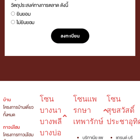
วัตถุประสงค์ทางการตลาด ดังนี้
ยินยอม
ไม่ยินยอม
ลงทะเบียน
Alternative:
โซน
โซนแพ
โซน
บ้าน
โครงการบ้านเดี่ยว
บางนา
รกษา
สุขสวัสดิ์
ทั้งหมด
บางพลี
เทพารักษ์
ประชาอุทิ
ทาวน์โฮม
บางบ่อ
โครงการทาวน์โฮม
บริทาเนีย แพ
แกรนด์ บริ