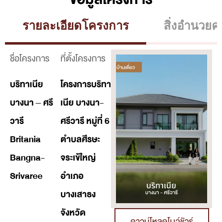
รายละเอียดโครงการ
สิ่งอำนวย
ชื่อโครงการ
ที่ตั้งโครงการ
บริทาเนีย
โครงการบริทา
บางนา – ศรี
เนีย บางนา-
วารี
ศรีวารี หมู่ที่ 6
Britania
ตำบลศีรษะ
Bangna-
จระเข้ใหญ่
Srivaree
อำเภอ
บางเสาธง
จังหวัด
ดาวน์โหลดโบว์ชัวร์