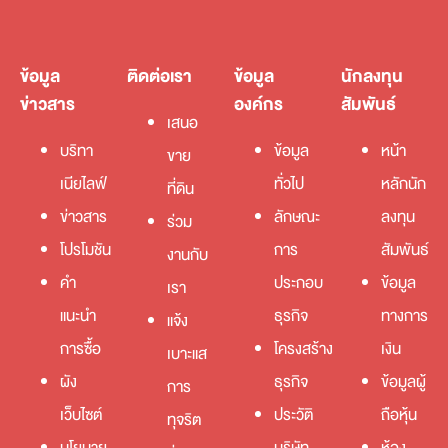
ข้อมูล
ติดต่อเรา
ข้อมูล
นักลงทุน
ข่าวสาร
องค์กร
สัมพันธ์
เสนอ
บริทา
ข้อมูล
หน้า
ขาย
เนียไลฟ์
ทั่วไป
หลักนัก
ที่ดิน
ข่าวสาร
ลักษณะ
ลงทุน
ร่วม
โปรโมชัน
การ
สัมพันธ์
งานกับ
คำ
ประกอบ
ข้อมูล
เรา
แนะนำ
ธุรกิจ
ทางการ
แจ้ง
การซื้อ
โครงสร้าง
เงิน
เบาะแส
ผัง
ธุรกิจ
ข้อมูลผู้
การ
เว็บไซต์
ประวัติ
ถือหุ้น
ทุจริต
นโยบาย
บริษัท
ห้อง