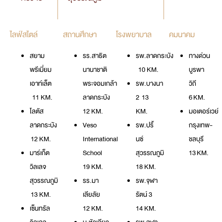
ไลฟ์สไตล์
สถานศึกษา
โรงพยาบาล
คมนาคม
สยาม
รร.สาธิต
รพ.ลาดกระบัง
ทางด่วน
พรีเมี่ยม
นานาชาติ
10 KM.
บูรพา
เอาท์เล็ต
พระจอมเกล้า
รพ.บางนา
วิถี
11 KM.
ลาดกระบัง
2 13
6 KM.
โลตัส
12 KM.
KM.
มอเตอร์เวย์
ลาดกระบัง
Veso
รพ.ปริ้
กรุงเทพ-
12 KM.
International
นซ์
ชลบุรี
มาร์เก็ต
School
สุวรรณภูมิ
13 KM.
วิลเลจ
19 KM.
18 KM.
สุวรรณภูมิ
รร.มา
รพ.จุฬา
13 KM.
เลียลัย
รัตน์ 3
เซ็นทรัล
12 KM.
14 KM.