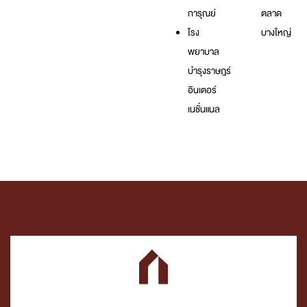
การุณย์
ตลาด
โรง
บางใหญ่
พยาบาล
บำรุงราษฎร์
อินเตอร์
เนชั่นแนล