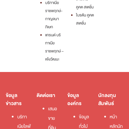
บริทาเนีย
คูคต สเตชั่น
ราชพฤกษ์-
ไบรตัน คูคต
กาญจนา
สเตชั่น
ภิเษก
แกรนด์ บริ
ทาเนีย
ราชพฤกษ์ –
แจ้งวัฒนะ
ข้อมูล
ติดต่อเรา
ข้อมูล
นักลงทุน
ข่าวสาร
องค์กร
สัมพันธ์
เสนอ
บริทา
ข้อมูล
หน้า
ขาย
เนียไลฟ์
ทั่วไป
หลักนัก
ที่ดิน