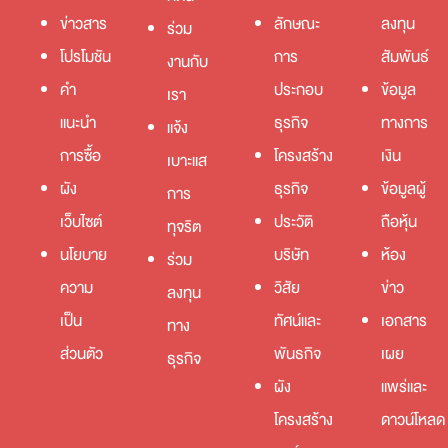
ข่าวสาร
ลักษณะ
ลงทุน
ร่วม
โปรโมชัน
การ
สัมพันธ์
งานกับ
คำ
ประกอบ
ข้อมูล
เรา
แนะนำ
ธุรกิจ
ทางการ
แจ้ง
การซื้อ
โครงสร้าง
เงิน
เบาะแส
ผัง
ธุรกิจ
ข้อมูลผู้
การ
เว็บไซต์
ประวัติ
ถือหุ้น
ทุจริต
นโยบาย
บริษัท
ห้อง
ร่วม
ความ
วิสัย
ข่าว
ลงทุน
เป็น
ทัศน์และ
เอกสาร
ทาง
ส่วนตัว
พันธกิจ
เผย
ธุรกิจ
ผัง
แพร่และ
โครงสร้าง
ดาวน์โหลด