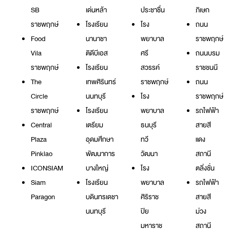
SB
เด่นหล้า
ประชาชื่น
ภิเษก
ราชพฤกษ์
โรงเรียน
โรง
ถนน
Food
นานาชา
พยาบาล
ราชพฤกษ์
Vila
ติดีบีเอส
ศรี
ถนนบรม
ราชพฤกษ์
โรงเรียน
สวรรค์
ราชชนนี
The
เทพศิรินทร์
ราชพฤกษ์
ถนน
Circle
นนทบุรี
โรง
ราชพฤกษ์
ราชพฤกษ์
โรงเรียน
พยาบาล
รถไฟฟ้า
Central
เตรียม
ธนบุรี
สายสี
Plaza
อุดมศึกษา
ทวี
แดง
Pinklao
พัฒนาการ
วัฒนา
สถานี
ICONSIAM
บางใหญ่
โรง
ตลิ่งชั่น
Siam
โรงเรียน
พยาบาล
รถไฟฟ้า
Paragon
บดินทรเดชา
ศิริราช
สายสี
นนทบุรี
ปิย
ม่วง
มหาราช
สถานี