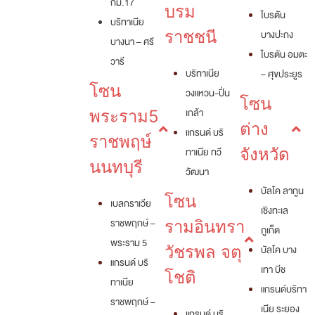
กม.17
บรม
ไบรตัน
บริทาเนีย
ราชชนี
บางปะกง
บางนา – ศรี
ไบรตัน อมตะ
วารี
บริทาเนีย
– ศุขประยูร
โซน
วงแหวน-ปิ่น
โซน
เกล้า
พระราม5
ต่าง
แกรนด์ บริ
ราชพฤษ์
ทาเนีย ทวี
จังหวัด
นนทบุรี
วัฒนา
บัลโค ลากูน
โซน
เบลกราเวีย
เชิงทะเล
ราชพฤกษ์ –
รามอินทรา
ภูเก็ต
พระราม 5
วัชรพล จตุ
บัลโค บาง
แกรนด์ บริ
เทา บีช
โชติ
ทาเนีย
แกรนด์บริทา
ราชพฤกษ์ –
เนีย ระยอง
แกรนด์ บริ