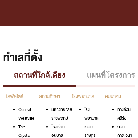
ทำเลที่ตั้ง
สถานที่ใกล้เคียง
แผนที่โครงการ
ไลฟ์สไตล์
สถานศึกษา
โรงพยาบาล
คมนาคม
Central
มหาวิทยาลัย
โรง
ทางด่วน
Westville
ราชพฤกษ์
พยาบาล
ศรีรัช
The
โรงเรียน
เกษม
ถนน
Crystal
อนุบาล
ราษฎร์
กาญจนา