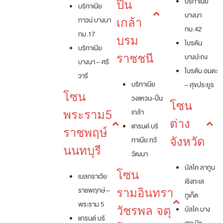
บริทาเนีย
ปิ่น
บริทาเนีย
บางนา
ทาวน์ บางนา
เกล้า
กม.42
กม.17
บรม
ไบรตัน
บริทาเนีย
ราชชนี
บางปะกง
บางนา – ศรี
ไบรตัน อมตะ
วารี
บริทาเนีย
– ศุขประยูร
โซน
วงแหวน-ปิ่น
โซน
เกล้า
พระราม5
ต่าง
แกรนด์ บริ
ราชพฤษ์
ทาเนีย ทวี
จังหวัด
นนทบุรี
วัฒนา
บัลโค ลากูน
โซน
เบลกราเวีย
เชิงทะเล
ราชพฤกษ์ –
รามอินทรา
ภูเก็ต
พระราม 5
วัชรพล จตุ
บัลโค บาง
แกรนด์ บริ