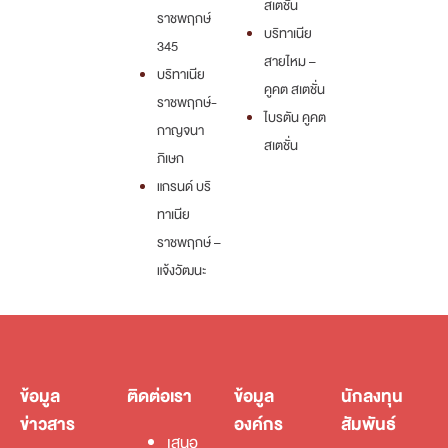
สเตชั่น
ราชพฤกษ์
บริทาเนีย
345
สายไหม –
บริทาเนีย
คูคต สเตชั่น
ราชพฤกษ์-
ไบรตัน คูคต
กาญจนา
สเตชั่น
ภิเษก
แกรนด์ บริ
ทาเนีย
ราชพฤกษ์ –
แจ้งวัฒนะ
ข้อมูล
ติดต่อเรา
ข้อมูล
นักลงทุน
ข่าวสาร
องค์กร
สัมพันธ์
เสนอ