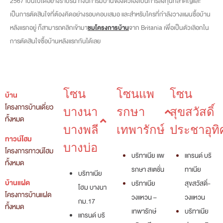
2567 เป็นไปได้อย่างราบรื่น ทั้งนี้การมีบ้านของตัวเองเป็นการลงทุนที่สำคัญและ
เป็นการตัดสินใจที่ต้องคิดอย่างรอบคอบเสมอ และสำหรับใครที่กำลังวางแผนซื้อบ้าน
หลังแรกอยู่ ก็สามารถคลิกเข้ามา
ชมโครงการบ้าน
จาก Britania เพื่อเป็นตัวเลิอกใน
การตัดสินใจซื้อบ้านหลังแรกกันได้เลย
โซน
โซนแพ
โซน
บ้าน
โครงการบ้านเดี่ยว
บางนา
รกษา
สุขสวัสดิ์
ทั้งหมด
บางพลี
เทพารักษ์
ประชาอุทิ
ทาวน์โฮม
บางบ่อ
โครงการทาวน์โฮม
บริทาเนีย แพ
แกรนด์ บริ
ทั้งหมด
รกษา สเตชั่น
ทาเนีย
บริทาเนีย
บ้านแฝด
บริทาเนีย
สุขสวัสดิ์-
โฮม บางนา
โครงการบ้านแฝด
วงแหวน –
วงแหวน
กม.17
ทั้งหมด
เทพารักษ์
บริทาเนีย
แกรนด์ บริ