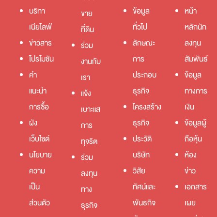
บริทา
ข้อมูล
หน้า
ขาย
เนียไลฟ์
ทั่วไป
หลักนัก
ที่ดิน
ข่าวสาร
ลักษณะ
ลงทุน
ร่วม
โปรโมชัน
การ
สัมพันธ์
งานกับ
คำ
ประกอบ
ข้อมูล
เรา
แนะนำ
ธุรกิจ
ทางการ
แจ้ง
การซื้อ
โครงสร้าง
เงิน
เบาะแส
ผัง
ธุรกิจ
ข้อมูลผู้
การ
เว็บไซต์
ประวัติ
ถือหุ้น
ทุจริต
นโยบาย
บริษัท
ห้อง
ร่วม
ความ
วิสัย
ข่าว
ลงทุน
เป็น
ทัศน์และ
เอกสาร
ทาง
ส่วนตัว
พันธกิจ
เผย
ธุรกิจ