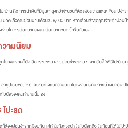
โปะบ้าน
คือ การนำเงินที่มีมูลค่าสูงกว่าจำนวนที่ต้องผ่อนจ่ายแต่ละเดือนไปชำร
ช่น ปกติแล้วคุณผ่อนบ้านเดือนละ 8,000 บาท หากเดือนล่าสุดคุณจ่ายค่าผ่อนบ้
้องจ่ายในการผ่อนบ้านลดลง ผ่อนบ้านหมดเร็วขึ้นนั่นเอง
ับความนิยม
กในแต่ละงวดก็มักเลือกระยะเวลาการผ่อนชำระนาน ๆ จากนั้นก็ใช้วิธี
โปะบ้าน
ท
ว อีกรูปแบบของการ
โปะบ้าน
ที่ได้รับความนิยมไม่แพ้กันนั่นคือ การนำเงินก้อนไ
าจากโบนัสของคนทำงานนั่นเอง
 โปะรถ
ก็ต้องผ่อนชำระเหมือนกัน แต่ทำไมถึงควรนำเงินโบนัสหรือเงินก้อนที่ได้ไป
โปะบ