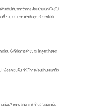
ะเพิ่มเติมให้มากกว่าการผ่อนบ้านปกติโดยไม่
านที่ 10,000 บาท เท่ากับคุณทำการโปะไป
ุกเดือน ซึ่งก็คือการจ่ายชำระให้สูงกว่ายอด
ปโปะเพื่อลดเงินต้น ทำให้การผ่อนบ้านหมดเร็ว
้าน
ก่อน? เหตุผลคือ การคำนวณดอกเบี้ย