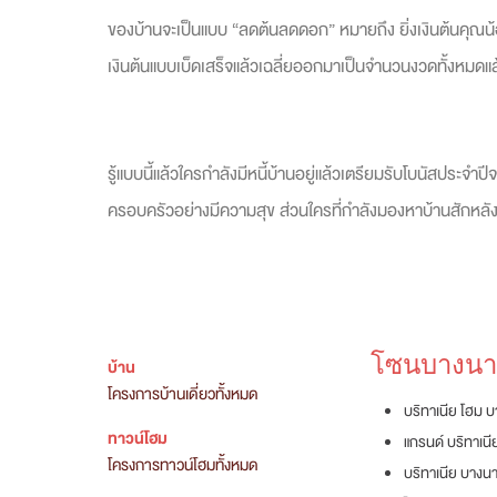
ของบ้านจะเป็นแบบ “ลดต้นลดดอก” หมายถึง ยิ่งเงินต้นคุณ
เงินต้นแบบเบ็ดเสร็จแล้วเฉลี่ยออกมาเป็นจำนวนงวดทั้งหมดแล
รู้แบบนี้แล้วใครกำลังมีหนี้บ้านอยู่แล้วเตรียมรับโบนัสประจำป
ครอบครัวอย่างมีความสุข ส่วนใครที่กำลังมองหาบ้านสักหลัง
โซนบางนา 
บ้าน
โครงการบ้านเดี่ยวทั้งหมด
บริทาเนีย โฮม 
ทาวน์โฮม
แกรนด์ บริทาเน
โครงการทาวน์โฮมทั้งหมด
บริทาเนีย บางน