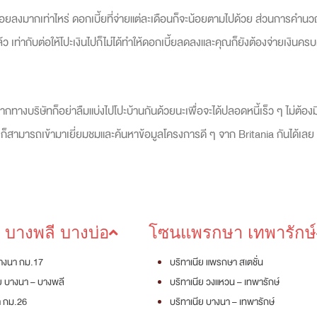
น้อยลงมากเท่าไหร่ ดอกเบี้ยที่จ่ายแต่ละเดือนก็จะน้อยตามไปด้วย ส่วนการ
้ว เท่ากับต่อให้โปะเงินไปก็ไม่ได้ทำให้ดอกเบี้ยลดลงและคุณก็ยังต้องจ่ายเง
ีจากทางบริษัทก็อย่าลืมแบ่งไป
โปะบ้าน
กันด้วยนะเพื่อจะได้ปลอดหนี้เร็ว ๆ ไม่ต้อง
ก็สามารถเข้ามาเยี่ยมชมและค้นหาข้อมูลโครงการดี ๆ จาก Britania กันได้เลย
บางพลี บางบ่อ
โซนแพรกษา เทพารักษ์
บางนา กม.17
บริทาเนีย แพรกษา สเตชั่น
ีย บางนา – บางพลี
บริทาเนีย วงแหวน – เทพารักษ์
า กม.26
บริทาเนีย บางนา – เทพารักษ์