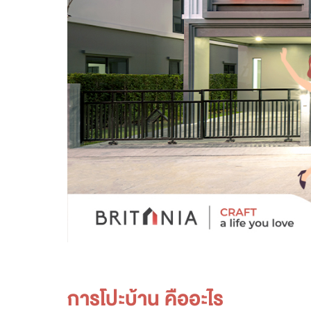
การ
โปะบ้าน
คืออะไร