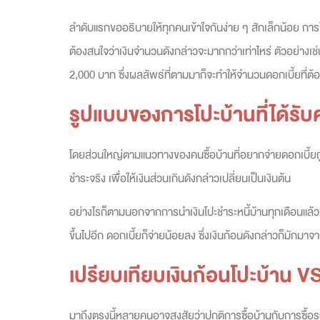
ลำดับแรกขออธิบายให้ทุกคนเข้าใจกันง่าย ๆ สักเล็กน้อย การ
ต้องสนใจว่าเงินจำนวนดังกล่าวจะมากกว่าเท่าไหร่ ตัวอย่างเ
2,000 บาท ซึ่งผลลัพธ์ที่ตามมาก็จะทำให้จำนวนดอกเบี้ยที่ต
รูปแบบของการ
โปะบ้าน
ที่ได้ร
โดยส่วนใหญ่ตามแนวทางของคนซื้อบ้านที่อยากจ่ายดอกเบี้ยถู
ชำระจริง เพื่อให้เงินส่วนเกินดังกล่าวเปลี่ยนเป็นเงินต้น
อย่างไรก็ตามนอกจากการนำเงินโปะชำระหนี้บ้านทุกเดือนแล้
ขึ้นไปอีก ดอกเบี้ยก็จ่ายน้อยลง ซึ่งเงินก้อนดังกล่าวก็มักม
เปรียบเทียบเงินก้อน
โปะบ้าน
VS
มาถึงตรงนี้หลายคนอาจสงสัยว่าปกติการซื้อบ้านกับการซื้อรถ