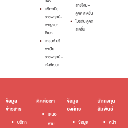
345
สายไหม –
บริทาเนีย
คูคต สเตชั่น
ราชพฤกษ์-
ไบรตัน คูคต
กาญจนา
สเตชั่น
ภิเษก
แกรนด์ บริ
ทาเนีย
ราชพฤกษ์ –
แจ้งวัฒนะ
ข้อมูล
ติดต่อเรา
ข้อมูล
นักลงทุน
ข่าวสาร
องค์กร
สัมพันธ์
เสนอ
บริทา
ข้อมูล
หน้า
ขาย