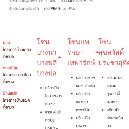
สำหรับคนกรุงเทพฯ และปริมณฑล — แอป
MEA Smart Life
สำหรับคนต่างจังหวัด — แอป
PEA Smart Plus
โซน
โซนแพ
โซน
บ้าน
โครงการบ้านเดี่ยว
บางนา
รกษา
สุขสวัสดิ์
ทั้งหมด
บางพลี
เทพารักษ์
ประชาอุทิ
ทาวน์โฮม
บางบ่อ
โครงการทาวน์โฮม
บริทาเนีย แพ
แกรนด์ บริ
ทั้งหมด
รกษา สเตชั่น
ทาเนีย
บริทาเนีย
บ้านแฝด
บริทาเนีย
สุขสวัสดิ์-
โฮม บางนา
โครงการบ้านแฝด
วงแหวน –
วงแหวน
กม.17
ทั้งหมด
เทพารักษ์
บริทาเนีย
แกรนด์ บริ
บริทาเนีย
ประชาอุทิศ
ทาเนีย
บางนา –
90
บางนา –