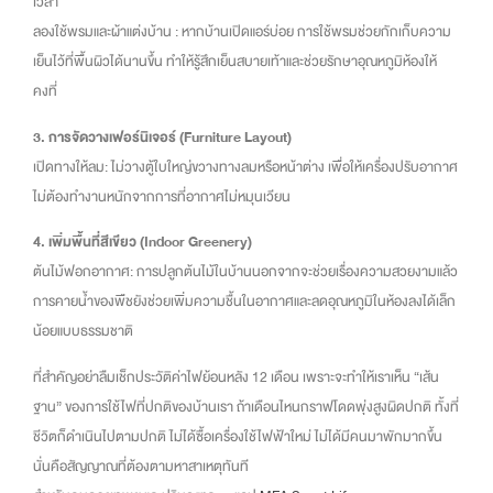
เวลา
ลองใช้พรมและผ้าแต่งบ้าน : หากบ้านเปิดแอร์บ่อย การใช้พรมช่วยกักเก็บความ
เย็นไว้ที่พื้นผิวได้นานขึ้น ทำให้รู้สึกเย็นสบายเท้าและช่วยรักษาอุณหภูมิห้องให้
คงที่
3. การจัดวางเฟอร์นิเจอร์ (Furniture Layout)
เปิดทางให้ลม: ไม่วางตู้ใบใหญ่ขวางทางลมหรือหน้าต่าง เพื่อให้เครื่องปรับอากาศ
ไม่ต้องทำงานหนักจากการที่อากาศไม่หมุนเวียน
4. เพิ่มพื้นที่สีเขียว (Indoor Greenery)
ต้นไม้ฟอกอากาศ: การปลูกต้นไม้ในบ้านนอกจากจะช่วยเรื่องความสวยงามแล้ว
การคายน้ำของพืชยังช่วยเพิ่มความชื้นในอากาศและลดอุณหภูมิในห้องลงได้เล็ก
น้อยแบบธรรมชาติ
ที่สำคัญอย่าลืมเช็กประวัติค่าไฟย้อนหลัง 12 เดือน เพราะจะทำให้เราเห็น “เส้น
ฐาน” ของการใช้ไฟที่ปกติของบ้านเรา ถ้าเดือนไหนกราฟโดดพุ่งสูงผิดปกติ ทั้งที่
ชีวิตก็ดำเนินไปตามปกติ ไม่ได้ซื้อเครื่องใช้ไฟฟ้าใหม่ ไม่ได้มีคนมาพักมากขึ้น
นั่นคือสัญญาณที่ต้องตามหาสาเหตุทันที