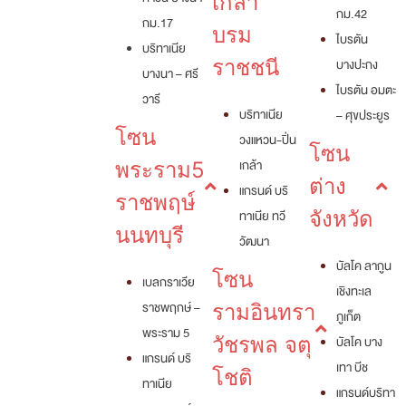
เกล้า
กม.42
กม.17
บรม
ไบรตัน
บริทาเนีย
ราชชนี
บางปะกง
บางนา – ศรี
ไบรตัน อมตะ
วารี
บริทาเนีย
– ศุขประยูร
โซน
วงแหวน-ปิ่น
โซน
เกล้า
พระราม5
ต่าง
แกรนด์ บริ
ราชพฤษ์
ทาเนีย ทวี
จังหวัด
นนทบุรี
วัฒนา
บัลโค ลากูน
โซน
เบลกราเวีย
เชิงทะเล
ราชพฤกษ์ –
รามอินทรา
ภูเก็ต
พระราม 5
วัชรพล จตุ
บัลโค บาง
แกรนด์ บริ
เทา บีช
โชติ
ทาเนีย
แกรนด์บริทา