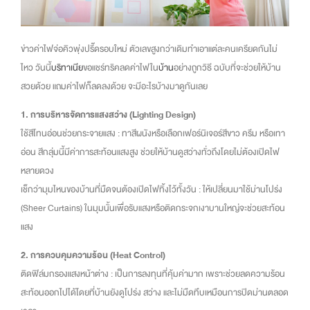
ข่าวค่าไฟจ่อคิวพุ่งปรี๊ดรอบใหม่ ตัวเลขสูงกว่าเดิมทำเอาแต่ละคนเครียดกันไม่
ไหว วันนี้
บริทาเนีย
ขอแชร์ทริคลดค่าไฟใน
บ้าน
อย่างถูกวิธี ฉบับที่จะช่วยให้บ้าน
สวยด้วย แถมค่าไฟก็ลดลงด้วย จะมีอะไรบ้างมาดูกันเลย
1. การบริหารจัดการแสงสว่าง (Lighting Design)
ใช้สีโทนอ่อนช่วยกระจายแสง : ทาสีผนังหรือเลือกเฟอร์นิเจอร์สีขาว ครีม หรือเทา
อ่อน สีกลุ่มนี้มีค่าการสะท้อนแสงสูง ช่วยให้บ้านดูสว่างทั่วถึงโดยไม่ต้องเปิดไฟ
หลายดวง
เช็กว่ามุมไหนของบ้านที่มืดจนต้องเปิดไฟทิ้งไว้ทั้งวัน : ให้เปลี่ยนมาใช้ม่านโปร่ง
(Sheer Curtains) ในมุมนั้นเพื่อรับแสงหรือติดกระจกเงาบานใหญ่จะช่วยสะท้อน
แสง
2. การควบคุมความร้อน (Heat Control)
ติดฟิล์มกรองแสงหน้าต่าง : เป็นการลงทุนที่คุ้มค่ามาก เพราะช่วยลดความร้อน
สะท้อนออกไปได้โดยที่บ้านยังดูโปร่ง สว่าง และไม่มืดทึบเหมือนการปิดม่านตลอด