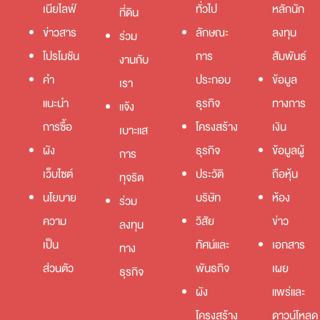
เนียไลฟ์
ทั่วไป
หลักนัก
ที่ดิน
ข่าวสาร
ลักษณะ
ลงทุน
ร่วม
โปรโมชัน
การ
สัมพันธ์
งานกับ
คำ
ประกอบ
ข้อมูล
เรา
แนะนำ
ธุรกิจ
ทางการ
แจ้ง
การซื้อ
โครงสร้าง
เงิน
เบาะแส
ผัง
ธุรกิจ
ข้อมูลผู้
การ
เว็บไซต์
ประวัติ
ถือหุ้น
ทุจริต
นโยบาย
บริษัท
ห้อง
ร่วม
ความ
วิสัย
ข่าว
ลงทุน
เป็น
ทัศน์และ
เอกสาร
ทาง
ส่วนตัว
พันธกิจ
เผย
ธุรกิจ
ผัง
แพร่และ
โครงสร้าง
ดาวน์โหลด