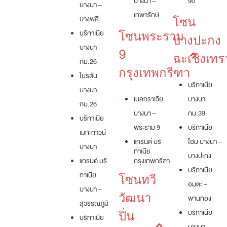
บางนา –
90
บางนา –
เทพารักษ์
บางพลี
โซน
บริทาเนีย
โซนพระราม
บางปะกง
บางนา
9
ฉะเชิงเทร
กม.26
กรุงเทพกรีฑา
ไบรตัน
บริทาเนีย
บางนา
เบลกราเวีย
บางนา
กม.26
บางนา –
กม.39
บริทาเนีย
พระราม 9
บริทาเนีย
เมกะทาวน์ –
แกรนด์ บริ
โฮม บางนา –
บางนา
ทาเนีย
บางปะกง
แกรนด์ บริ
กรุงเทพกรีฑา
บริทาเนีย
ทาเนีย
โซนทวี
อมตะ –
บางนา –
วัฒนา
พานทอง
สุวรรณภูมิ
บริทาเนีย
ปิ่น
บริทาเนีย
บางนา