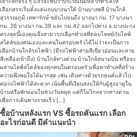
เจาะลึกจริง ๆ แล้วจะพบว่าบริเวณนี้มีหลากทำเลให้
เลือกสรรเริ่มตั้งแต่แถบบางนาใต้ บ้านบางพลี บ้านใกล้
สุวรรณภูมิ เทพารักษ์ ขยับไปจนถึง บางนา กม. 17 บางนา
กม. 26 บางนา กม.39 และ กม.42 ออกไปทาง อ.บางปะกง
ตรงจุดนี้เองคุณจึงสามารถเลือกทำเลที่ตอบโจทย์กับไลฟ์
สไตล์ของตนเองและคนในครอบครัวได้ไม่ว่าจะเป็นการ
เลือกบ้านใกล้รถไฟฟ้า (มีรถไฟฟ้าสายสีเขียวอ่อนและสาย
สีเหลืองเข้าถึง) บ้านใกล้ทางด่วน บ้านใกล้สนามบิน หรือจะ
ผสานไลฟ์สไตล์ของทุกคนในครอบครัวเพื่อหาทำเลที่สร้าง
ความพึงพอใจได้มากสุด เช่น เดินทางด้วยรถยนต์แล้วไป
ต่อรถไฟฟ้าได้สะดวก เน้นพื้นที่เงียบสงบให้กับผู้สูงอายุใน
บ้านหรือพักผ่อนในช่วงวันหยุด แต่ก็ไม่ไกลจากทางด่วน
เพื่อการเดินทางรวดเร็ว […]
ซื้อบ้านหลังแรก VS ซื้อรถคันแรก เลือก
อะไรก่อนดี มีคำแนะนำ