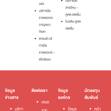
บริทาเนีย
345
สายไหม –
บริทาเนีย
คูคต สเตชั่น
ราชพฤกษ์-
ไบรตัน คูคต
กาญจนา
สเตชั่น
ภิเษก
แกรนด์ บริ
ทาเนีย
ราชพฤกษ์ –
แจ้งวัฒนะ
ข้อมูล
ติดต่อเรา
ข้อมูล
นักลงทุน
ข่าวสาร
องค์กร
สัมพันธ์
เสนอ
บริทา
ข้อมูล
หน้า
ขาย