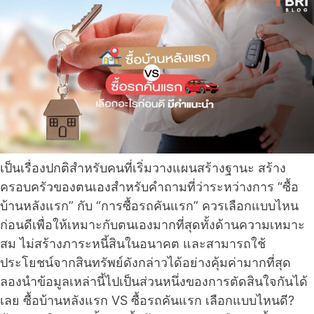
เป็นเรื่องปกติสำหรับคนที่เริ่มวางแผนสร้างฐานะ สร้าง
ครอบครัวของตนเองสำหรับคำถามที่ว่าระหว่างการ “ซื้อ
บ้านหลังแรก” กับ “การซื้อรถคันแรก” ควรเลือกแบบไหน
ก่อนดีเพื่อให้เหมาะกับตนเองมากที่สุดทั้งด้านความเหมาะ
สม ไม่สร้างภาระหนี้สินในอนาคต และสามารถใช้
ประโยชน์จากสินทรัพย์ดังกล่าวได้อย่างคุ้มค่ามากที่สุด
ลองนำข้อมูลเหล่านี้ไปเป็นส่วนหนึ่งของการตัดสินใจกันได้
เลย ซื้อบ้านหลังแรก VS ซื้อรถคันแรก เลือกแบบไหนดี?