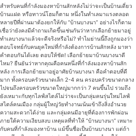
สำหรับคนที่กำลังมองหาบ้านสักหลังไม่ว่าจะเป็นบ้านเดี่ยว
บ้านแฝด หรือทาวน์โฮมก็ตาม หนึ่งในทำเลมาแรงตลอด
หลายปีที่ผ่านมาต้องยกให้กับ “บ้านบางนา” อย่างไรก็ตาม
เชื่อว่ายังคงมีคำถามเกิดขึ้นเช่นกันว่าหากเลือกย้ายมาอยู่
ทำเลบางนาแล้วจะดีจริงหรือไม่? ทำไมย่านนี้ถึงถูกมองว่า
ตอบโจทย์กับคนยุคใหม่ที่กำลังต้องการบ้านสักหลัง มาหา
คำตอบกันได้เลย ตอบให้ชัด! เลือกย้ายมาบ้านบางนาดี
ไหม? ยืนยันว่าหากคุณคือคนหนึ่งที่กำลังมองหาบ้านสัก
หลัง การเลือกย้ายมาอยู่อาศัยบ้านบางนา คือคำตอบที่ดี
มาก ทั้งครอบครัวขนาดเล็ก 2-4 คน ครอบครัวขนาดกลาง
ไปจนถึงครอบครัวขนาดใหญ่มากกว่า 7 คนขึ้นไป รวมถึง
ยังเหมาะกับทุกไลฟ์สไตล์ไม่ว่าจะเป็นกลุ่มคนรุ่นใหม่ไลฟ์
สไตล์คนเมือง กลุ่มผู้ใหญ่วัยทำงานเน้นเข้าถึงสิ่งอำนวย
ความสะดวกได้ง่าย และกลุ่มคนมีอายุที่ต้องการพักผ่อน
ภายใต้ความเงียบสงบ เหตุผลที่ทำให้ “บ้านบางนา” เหมาะ
กับคนที่กำลังมองหาบ้าน แม้ขึ้นชื่อเป็นบ้านบางนา แต่ถ้า