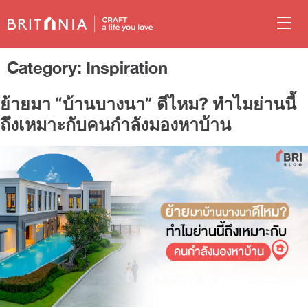
Category:
Inspiration
ย้ายมา “บ้านบางนา” ดีไหม? ทำไมย่านนี้
ถึงเหมาะกับคนกำลังมองหาบ้าน