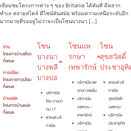
เยี่ยมชมโครงการต่าง ๆ ของ Britania ได้ทันที มีหลาก
ทำเล หลายสไตล์ ดีไซน์ทันสมัย พร้อมความเหนือระดับอีก
มากมายที่รออยู่ไม่ว่าจะเป็นโซนบางนา […]
โซน
โซนแพ
โซน
บ้าน
โครงการบ้านเดี่ยว
บางนา
รกษา
สุขสวัสดิ์
ทั้งหมด
บางพลี
เทพารักษ์
ประชาอุทิ
ทาวน์โฮม
บางบ่อ
โครงการทาวน์โฮม
บริทาเนีย แพ
แกรนด์ บริ
ทั้งหมด
รกษา สเตชั่น
ทาเนีย
บริทาเนีย
บ้านแฝด
บริทาเนีย
สุขสวัสดิ์-
โฮม บางนา
โครงการบ้านแฝด
วงแหวน –
วงแหวน
กม.17
ทั้งหมด
เทพารักษ์
บริทาเนีย
แกรนด์ บริ
บริทาเนีย
ประชาอุทิศ
ทาเนีย