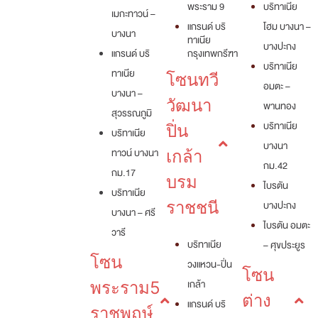
พระราม 9
บริทาเนีย
เมกะทาวน์ –
แกรนด์ บริ
โฮม บางนา –
บางนา
ทาเนีย
บางปะกง
แกรนด์ บริ
กรุงเทพกรีฑา
บริทาเนีย
ทาเนีย
โซนทวี
อมตะ –
บางนา –
วัฒนา
พานทอง
สุวรรณภูมิ
บริทาเนีย
ปิ่น
บริทาเนีย
บางนา
ทาวน์ บางนา
เกล้า
กม.42
กม.17
บรม
ไบรตัน
บริทาเนีย
ราชชนี
บางปะกง
บางนา – ศรี
ไบรตัน อมตะ
วารี
บริทาเนีย
– ศุขประยูร
โซน
วงแหวน-ปิ่น
โซน
เกล้า
พระราม5
ต่าง
แกรนด์ บริ
ราชพฤษ์