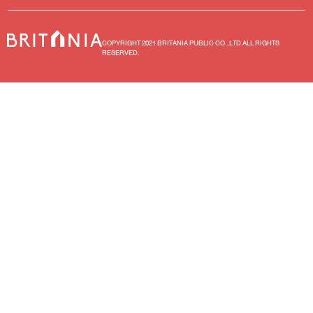
COPYRIGHT 2021 BRITANIA PUBLIC CO.,LTD ALL RIGHTS
RESERVED.