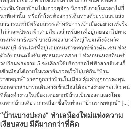
ได้ยุ่งยากอะไร หากใช้รถยนต์ก็สามารถขึ้นทางพิเศษ
ประจิมรัถยาข้ามไปแถวจตุจักร วิภาวดี ภายในเวลาไม่กี่
นาทีเท่านั้น หรือถ้าใครต้องการเดินทางด้วยระบบขนส่ง
สาธารณะก็มีพร้อมสรรพสำหรับการเข้าเมืองอย่างแท้จริง
ไม่ว่าจะเป็นรถฟ้าสายสีม่วงสำหรับคนที่อยู่เลยออกไปทาง
ถนนรัตนาธิเบศร์ บางบัวทอง บางใหญ่ ไปจนถึงจังหวัด
นนทบุรี ส่วนใครที่อยู่แถบถนนราชพฤกษ์ช่วงต้น เช่น ช่วง
ตัดกับถนนตลิ่งชัน พุทธมณฑลสาย 1 ช่วงถนนนครอินทร์
วงเวียนพระราม 5 จะเลือกใช้บริการรถไฟฟ้าสายสีแดงก็
เข้าเมืองได้ภายในเวลาอันรวดเร็วไม่แพ้กัน “บ้าน
ราชพฤกษ์” ราคาถูกกว่าบ้านในเมือง คุ้มค่าทุกการลงทุน
นอกจากสามารถเดินทางเข้าเมืองได้อย่างง่ายดายแล้ว คน
ที่ต้องทำงานในเมืองแต่อยากมีบ้านเป็นของตนเองโดย
เฉพาะบ้านเดี่ยว การเลือกซื้อในทำเล “บ้านราชพฤกษ์” […]
“บ้านบางปะกง” ทำเลน้องใหม่แห่งความ
เงียบสงบ มีดีมากกว่าที่คิด