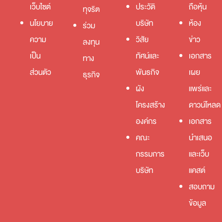
เว็บไซต์
ประวัติ
ถือหุ้น
ทุจริต
นโยบาย
บริษัท
ห้อง
ร่วม
ความ
วิสัย
ข่าว
ลงทุน
เป็น
ทัศน์และ
เอกสาร
ทาง
ส่วนตัว
พันธกิจ
เผย
ธุรกิจ
ผัง
แพร่และ
โครงสร้าง
ดาวน์โหลด
องค์กร
เอกสาร
คณะ
นำเสนอ
กรรมการ
และเว็บ
บริษัท
แคสต์
สอบถาม
ข้อมูล