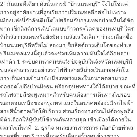
2” กันเลยทีเดียว ดังนั้นการมี “บ้านนนทบุรี” จึงไม่ใช่แค่
การอยู่อาศัยย่านที่ถูกเรียกว่าปริมณฑลอีกต่อไป เพราะ
เมืองแห่งนี้กำลังเติบโตไปพร้อมกับกรุงเทพอย่างเห็นได้ชัด
มาก เช็กลิสต์การเติบโตแบบก้าวกระโดดของนนทบุรี ใคร
ที่กำลังวางแผนหรือยังมีความลังเลใจเล็ก ๆ ว่าจะเลือกซื้อ
บ้านนนทบุรีดีหรือไม่ ลองมาเช็กลิสต์การเติบโตของทำเล
ปริมณฑลแห่งนี้ดูแล้วจะช่วยเพิ่มความมั่นใจได้อีกหลาย
เท่าตัว 1. ระบบคมนาคมขนส่ง ปัจจุบันในจังหวัดนนทบุรีมี
ขนส่งสาธารณะอย่างรถไฟฟ้าสายสีม่วงเป็นสายหลักใน
การเดินทางเข้ามายังเมืองหลวงและในอนาคตสามารถ
ต่อยอดไปถึงย่านฝั่งธน หรือกรุงเทพทางใต้ได้สบาย ขณะที่
รถไฟสายสีชมพูเหมาะสำหรับคนต้องการเดินทางไปรอบ
นอกตอนเหนือของกรุงเทพ และในอนาคตยังจะมีรถไฟฟ้า
สายสีน้ำตาลเปิดให้บริการ ส่วนเรื่องทางด่วนไม่ต้องพูดถึง
มีตัวเลือกให้ผู้ขับขี่ใช้งานกันหลายจุด เข้าเมืองได้ภายใน
เวลาไม่กี่นาที 2. ธุรกิจ หน่วยงานราชการ เลือกย้ายทำเล
มาอยู่ที่นนทบุรี การที่ภาครัฐเลือกสร้างศูนย์ราชการ