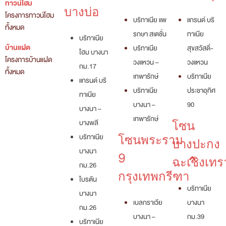
ทาวน์โฮม
บางบ่อ
โครงการทาวน์โฮม
บริทาเนีย แพ
แกรนด์ บริ
ทั้งหมด
รกษา สเตชั่น
ทาเนีย
บริทาเนีย
บ้านแฝด
บริทาเนีย
สุขสวัสดิ์-
โฮม บางนา
โครงการบ้านแฝด
วงแหวน –
วงแหวน
กม.17
ทั้งหมด
เทพารักษ์
บริทาเนีย
แกรนด์ บริ
บริทาเนีย
ประชาอุทิศ
ทาเนีย
บางนา –
90
บางนา –
เทพารักษ์
บางพลี
โซน
บริทาเนีย
โซนพระราม
บางปะกง
บางนา
9
ฉะเชิงเทร
กม.26
กรุงเทพกรีฑา
ไบรตัน
บริทาเนีย
บางนา
เบลกราเวีย
บางนา
กม.26
บางนา –
กม.39
บริทาเนีย