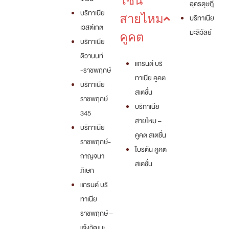
โซน
อุดรดุษฎี
บริทาเนีย
สายไหม
บริทาเนีย
เวสต์เกต
มะลิวัลย์
คูคต
บริทาเนีย
ติวานนท์
แกรนด์ บริ
-ราชพฤกษ์
ทาเนีย คูคต
บริทาเนีย
สเตชั่น
ราชพฤกษ์
บริทาเนีย
345
สายไหม –
บริทาเนีย
คูคต สเตชั่น
ราชพฤกษ์-
ไบรตัน คูคต
กาญจนา
สเตชั่น
ภิเษก
แกรนด์ บริ
ทาเนีย
ราชพฤกษ์ –
แจ้งวัฒนะ