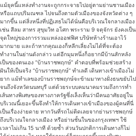
แม้ยุคนี้แหล่งทำงานจะถูกกระจายไปอยู่ตามย่านชานเมือง
หรือแถบปริมณฑล ไปจนถึงตามตัวเมืองของจังหวัดต่าง ๆ
มากขึ้น แต่สิ่งหนึ่งที่ปฏิเสธไม่ได้นั่นคือบริเวณใจกลางเมือง
เช่น สีลม สาทร สุขุมวิท อโศก พระราม 9 จตุจักร ยังคงเป็น
จุดใหญ่ของการรวมแหล่งออฟฟิศ บริษัทห้างร้านเอาไว้
มากมาย และถ้าหากคุณเองก็หลีกเลี่ยงไม่ได้ที่จะต้อง
ทำงานในย่านดังกล่าว แต่อีกมุมหนึ่งก็อยากมีบ้านสักหลัง
เป็นของตนเอง “บ้านราชพฤกษ์” คำตอบที่พร้อมช่วยสร้าง
ฝันให้เป็นจริง “บ้านราชพฤกษ์” ทำเลดี เดินทางเข้าเมืองไม่
ยาก แม้ทำเลของบ้านราชพฤกษ์จะข้ามมาทางฝั่งธนขยับไป
จนถึงจังหวัดนนทบุรี แต่ด้วยระบบคมนาคมรวมถึงการทำ
เส้นทางพิเศษของทางภาครัฐซึ่งเล็งเห็นว่ามีคนอาศัยอยู่ใน
บริเวณนี้เยอะขึ้นจึงทำให้การเดินทางเข้าเมืองของผู้คนที่นี่
เป็นเรื่องง่ายดาย หากวันที่รถไม่ติดเลยจากย่านราชพฤกษ์
ถึงบริเวณใจกลางเมือง หรือย่านชั้นในของกรุงเทพฯ ใช้
เวลาไม่เกิน 15 นาที ด้วยซ้ำ ส่วนวันปกติการเดินทางก็ไม่