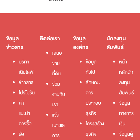
ข้อมูล
ติดต่อเรา
ข้อมูล
นักลงทุน
ข่าวสาร
องค์กร
สัมพันธ์
เสนอ
บริทา
ข้อมูล
หน้า
ขาย
เนียไลฟ์
ทั่วไป
หลักนัก
ที่ดิน
ข่าวสาร
ลักษณะ
ลงทุน
ร่วม
โปรโมชัน
การ
สัมพันธ์
งานกับ
คำ
ประกอบ
ข้อมูล
เรา
แนะนำ
ธุรกิจ
ทางการ
แจ้ง
การซื้อ
โครงสร้าง
เงิน
เบาะแส
ผัง
ธุรกิจ
ข้อมูลผู้
การ