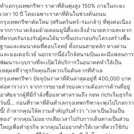
ทำเลกรุงเทพกรีฑา ราคาที่ดินพุ่งสูง 150% ภายในระยะ
เวลา 10 ปี โดยเฉพาะราคาที่ดินในช่วงต้นถนน
กรุงเทพกรีฑาตัดใหม่ (ศรีนครินทร์-ร่มเกล้า) ที่พุ่งต่อเนื่อง
จากการแวดล้อมด้วยคอมมูนิตี้และสิ่งอำนวยความสะดวก
ที่ครบครันรองรับผู้คนได้มากขึ้นประกอบกับโครงสร้างพื้น
ฐานและคมนาคมที่ตอบโจทย์ ทั้งถนนสายหลัก ทางด่วน
และมอเตอร์เวย์ นอกจากนี้ยังใกล้สนามบินและมีแพลนการ
พัฒนาระบบรางที่จะเปิดให้บริการในอนาคตทำให้เป็น
เหตุผลที่ว่าธุรกิจคุณถึงควรเริ่มต้นจากที่ทำเล
กรุงเทพกรีฑา ปัจจุบันราคาที่ดินล่าสุดอยู่ที่ 400,000 บาท
ต่อตารางวา จากการขยายตัวของความต้องการด้านที่อยู่
อาศัยจากผู้ที่มีกำลังซื้อมหาศาลรวมถึง new richเริ่มธุรกิจ
วันนี้… ก่อนที่ราคาที่ดินทำเลกรุงเทพกรีฑาจะพุ่งไปไกลกว่า
นี้! ถ้าหากคุณให้ความสำคัญกับคำว่า “เวลาเป็นเงินเป็น
ทอง” หากคุณไม่อยากเสียเวลาไปกับการเดินทางเป็นส่วน
ใหญ่เพื่อทำธุรกิจ หากคุณไม่อยากทำให้เวลาที่ควรใช้กับ