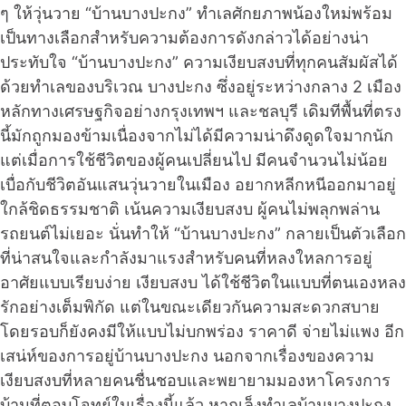
ๆ ให้วุ่นวาย “บ้านบางปะกง” ทำเลศักยภาพน้องใหม่พร้อม
เป็นทางเลือกสำหรับความต้องการดังกล่าวได้อย่างน่า
ประทับใจ “บ้านบางปะกง” ความเงียบสงบที่ทุกคนสัมผัสได้
ด้วยทำเลของบริเวณ บางปะกง ซึ่งอยู่ระหว่างกลาง 2 เมือง
หลักทางเศรษฐกิจอย่างกรุงเทพฯ และชลบุรี เดิมทีพื้นที่ตรง
นี้มักถูกมองข้ามเนื่องจากไม่ได้มีความน่าดึงดูดใจมากนัก
แต่เมื่อการใช้ชีวิตของผู้คนเปลี่ยนไป มีคนจำนวนไม่น้อย
เบื่อกับชีวิตอันแสนวุ่นวายในเมือง อยากหลีกหนีออกมาอยู่
ใกล้ชิดธรรมชาติ เน้นความเงียบสงบ ผู้คนไม่พลุกพล่าน
รถยนต์ไม่เยอะ นั่นทำให้ “บ้านบางปะกง” กลายเป็นตัวเลือก
ที่น่าสนใจและกำลังมาแรงสำหรับคนที่หลงใหลการอยู่
อาศัยแบบเรียบง่าย เงียบสงบ ได้ใช้ชีวิตในแบบที่ตนเองหลง
รักอย่างเต็มพิกัด แต่ในขณะเดียวกันความสะดวกสบาย
โดยรอบก็ยังคงมีให้แบบไม่บกพร่อง ราคาดี จ่ายไม่แพง อีก
เสน่ห์ของการอยู่บ้านบางปะกง นอกจากเรื่องของความ
เงียบสงบที่หลายคนชื่นชอบและพยายามมองหาโครงการ
บ้านที่ตอบโจทย์ในเรื่องนี้แล้ว หากเล็งทำเลบ้านบางปะกง