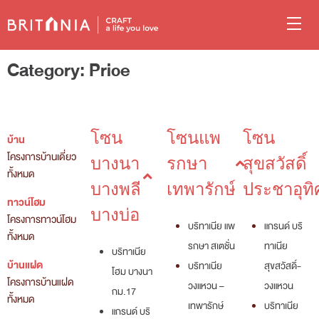
Category:
Price
โซน
โซนแพ
โซน
บ้าน
โครงการบ้านเดี่ยว
บางนา
รกษา
สุขสวัสดิ์
ทั้งหมด
บางพลี
เทพารักษ์
ประชาอุทิ
ทาวน์โฮม
บางบ่อ
โครงการทาวน์โฮม
บริทาเนีย แพ
แกรนด์ บริ
ทั้งหมด
รกษา สเตชั่น
ทาเนีย
บริทาเนีย
บ้านแฝด
บริทาเนีย
สุขสวัสดิ์-
โฮม บางนา
โครงการบ้านแฝด
วงแหวน –
วงแหวน
กม.17
ทั้งหมด
เทพารักษ์
บริทาเนีย
แกรนด์ บริ