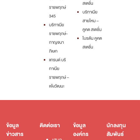
สเตชั่น
ราชพฤกษ์
บริทาเนีย
345
สายไหม –
บริทาเนีย
คูคต สเตชั่น
ราชพฤกษ์-
ไบรตัน คูคต
กาญจนา
สเตชั่น
ภิเษก
แกรนด์ บริ
ทาเนีย
ราชพฤกษ์ –
แจ้งวัฒนะ
ข้อมูล
ติดต่อเรา
ข้อมูล
นักลงทุน
ข่าวสาร
องค์กร
สัมพันธ์