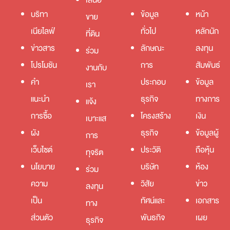
เสนอ
บริทา
ข้อมูล
หน้า
ขาย
เนียไลฟ์
ทั่วไป
หลักนัก
ที่ดิน
ข่าวสาร
ลักษณะ
ลงทุน
ร่วม
โปรโมชัน
การ
สัมพันธ์
งานกับ
คำ
ประกอบ
ข้อมูล
เรา
แนะนำ
ธุรกิจ
ทางการ
แจ้ง
การซื้อ
โครงสร้าง
เงิน
เบาะแส
ผัง
ธุรกิจ
ข้อมูลผู้
การ
เว็บไซต์
ประวัติ
ถือหุ้น
ทุจริต
นโยบาย
บริษัท
ห้อง
ร่วม
ความ
วิสัย
ข่าว
ลงทุน
เป็น
ทัศน์และ
เอกสาร
ทาง
ส่วนตัว
พันธกิจ
เผย
ธุรกิจ