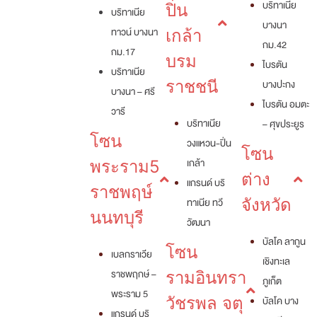
บริทาเนีย
ปิ่น
บริทาเนีย
บางนา
ทาวน์ บางนา
เกล้า
กม.42
กม.17
บรม
ไบรตัน
บริทาเนีย
ราชชนี
บางปะกง
บางนา – ศรี
ไบรตัน อมตะ
วารี
บริทาเนีย
– ศุขประยูร
โซน
วงแหวน-ปิ่น
โซน
เกล้า
พระราม5
ต่าง
แกรนด์ บริ
ราชพฤษ์
ทาเนีย ทวี
จังหวัด
นนทบุรี
วัฒนา
บัลโค ลากูน
โซน
เบลกราเวีย
เชิงทะเล
ราชพฤกษ์ –
รามอินทรา
ภูเก็ต
พระราม 5
วัชรพล จตุ
บัลโค บาง
แกรนด์ บริ