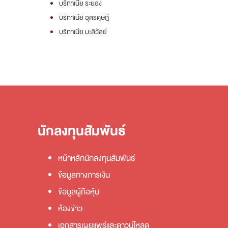
บริทาเนีย ระยอง
บริทาเนีย อุดรดุษฎี
บริทาเนีย มะลิวัลย์
นักลงทุนสัมพันธ์
หน้าหลักนักลงทุนสัมพันธ์
ข้อมูลทางการเงิน
ข้อมูลผู้ถือหุ้น
ห้องข่าว
เอกสารเผยแพร่และดาวน์โหลด