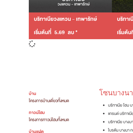
บริทาเนีย
วงแหวน - เทพารักษ์
บริทาเน
เริ่มต้นที่
5.69
ลบ *
เริ่มต้นท
โซนบางนา 
บ้าน
โครงการบ้านเดี่ยวทั้งหมด
บริทาเนีย โฮม 
ทาวน์โฮม
แกรนด์ บริทาเน
โครงการทาวน์โฮมทั้งหมด
บริทาเนีย บางน
ไบรตัน บางนา 
บ้านแฝด