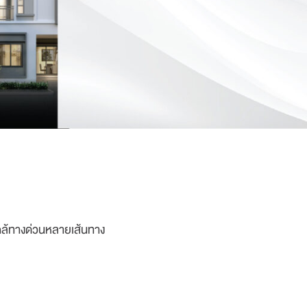
ใกล้ทางด่วนหลายเส้นทาง