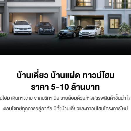
บ้านเดี่ยว บ้านแฝด ทาวน์โฮม
ราคา 5-10 ล้านบาท
วน์โฮม เดินทางง่าย จากบริทาเนีย รายล้อมด้วยห้างสรรพสินค้าชั้นนำ 
ตอบโจทย์ทุกการอยู่อาศัย มีทั้งบ้านเดี่ยวและทาวน์โฮมโครงการใหม่