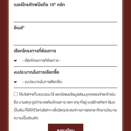
เบอร์โทรศัทพ์มือถือ 10* หลัก
อีเมล์*
เลือกโครงการที่ต้องการ
งบประมาณในการเลือกซื้อ
ให้บริษัทฯเก็บรวบรวม ใช้ และเปิดเผยข้อมูลส่วนบุคคลของข้าพเจ้าเช่น
ชื่อ นามสกุล รูปถ่าย เลขห้องโครงการ เพศ อายุ ที่อยู่ เบอร์โทรศัพท์ อีเมล
เป็นต้น ที่ได้ให้ไว้แก่บริษัทฯ เพื่อวัตถุประสงค์ทางการตลาด
ศึกษานโยบาย
ความเป็นส่วนตัว
ลงทะเบียน