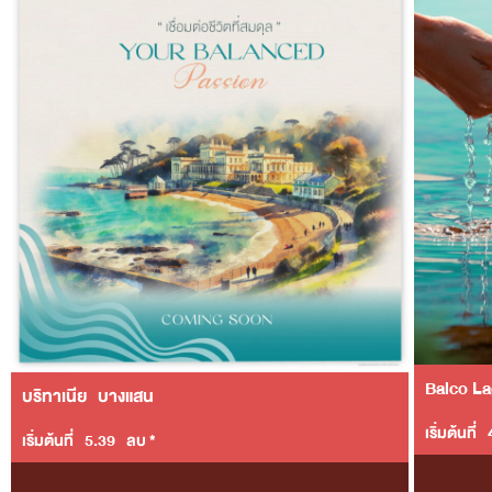
Balco L
บริทาเนีย
บางแสน
เริ่มต้นที่
เริ่มต้นที่
5.39
ลบ *