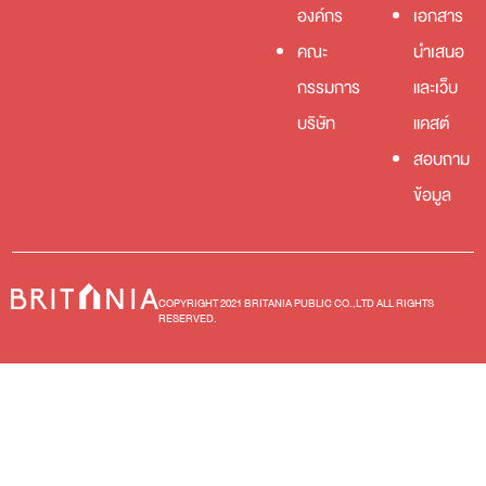
องค์กร
เอกสาร
คณะ
นำเสนอ
กรรมการ
และเว็บ
บริษัท
แคสต์
สอบถาม
ข้อมูล
COPYRIGHT 2021 BRITANIA PUBLIC CO.,LTD ALL RIGHTS
RESERVED.