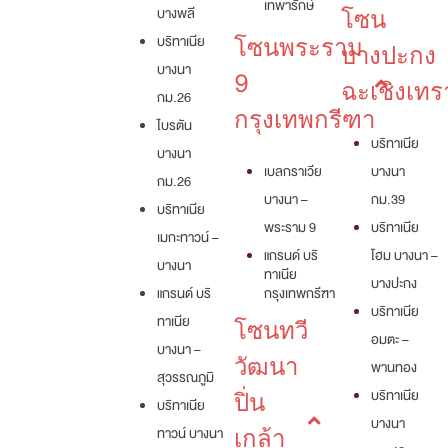
เทพารักษ์
บางพลี
โซน
บริทาเนีย
โซนพระราม
บางปะกง
บางนา
9
ฉะเชิงเทร
กม.26
กรุงเทพกรีฑา
ไบรตัน
บริทาเนีย
บางนา
เบลกราเวีย
บางนา
กม.26
บางนา –
กม.39
บริทาเนีย
พระราม 9
บริทาเนีย
เมกะทาวน์ –
แกรนด์ บริ
โฮม บางนา –
บางนา
ทาเนีย
บางปะกง
แกรนด์ บริ
กรุงเทพกรีฑา
บริทาเนีย
ทาเนีย
โซนทวี
อมตะ –
บางนา –
วัฒนา
พานทอง
สุวรรณภูมิ
บริทาเนีย
ปิ่น
บริทาเนีย
บางนา
ทาวน์ บางนา
เกล้า