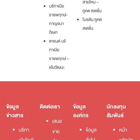
สายไหม –
บริทาเนีย
คูคต สเตชั่น
ราชพฤกษ์-
ไบรตัน คูคต
กาญจนา
สเตชั่น
ภิเษก
แกรนด์ บริ
ทาเนีย
ราชพฤกษ์ –
แจ้งวัฒนะ
ข้อมูล
ติดต่อเรา
ข้อมูล
นักลงทุน
ข่าวสาร
องค์กร
สัมพันธ์
เสนอ
บริทา
ข้อมูล
หน้า
ขาย