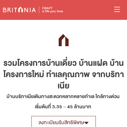
รวมโครงการบ้านเดี่ยว บ้านแฝด บ้าน
โครงการใหม่ ทำเลคุณภาพ จากบริทา
เนีย
บ้านบริทาเนียเดินทางสะดวกหลากหลายทำเล ใกล้ทางด่วน
เริ่มต้นที่ 3.35 – 45 ล้านบาท
ลงทะเบียนรับสิทธิพิเศษ