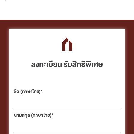
ลงทะเบียน รับสิทธิพิเศษ​
ชื่อ (ภาษาไทย)*
นามสกุล (ภาษาไทย)*