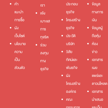
คำ
ประกอบ
ข้อมูล
เรา
แนะนำ
ธุรกิจ
ทางการ
แจ้ง
การซื้อ
โครงสร้าง
เงิน
เบาะแส
ผัง
ธุรกิจ
ข้อมูลผู้
การ
เว็บไซต์
ประวัติ
ถือหุ้น
ทุจริต
นโยบาย
บริษัท
ห้อง
ร่วม
ความ
วิสัย
ข่าว
ลงทุน
เป็น
ทัศน์และ
เอกสาร
ทาง
ส่วนตัว
พันธกิจ
เผย
ธุรกิจ
ผัง
แพร่และ
โครงสร้าง
ดาวน์โหลด
องค์กร
เอกสาร
คณะ
นำเสนอ
กรรมการ
และเว็บ