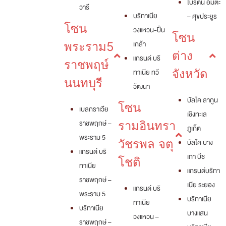
ไบรตัน อมตะ
วารี
บริทาเนีย
– ศุขประยูร
โซน
วงแหวน-ปิ่น
โซน
เกล้า
พระราม5
ต่าง
แกรนด์ บริ
ราชพฤษ์
ทาเนีย ทวี
จังหวัด
นนทบุรี
วัฒนา
บัลโค ลากูน
โซน
เบลกราเวีย
เชิงทะเล
ราชพฤกษ์ –
รามอินทรา
ภูเก็ต
พระราม 5
วัชรพล จตุ
บัลโค บาง
แกรนด์ บริ
เทา บีช
โชติ
ทาเนีย
แกรนด์บริทา
ราชพฤกษ์ –
เนีย ระยอง
แกรนด์ บริ
พระราม 5
บริทาเนีย
ทาเนีย
บริทาเนีย
บางแสน
วงแหวน –
ราชพฤกษ์ –