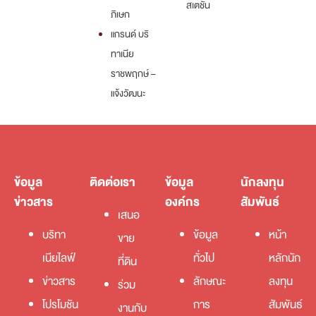
สเตชั่น
ภิเษก
แกรนด์ บริ
ทาเนีย
ราชพฤกษ์ –
แจ้งวัฒนะ
ข้อมูล
ติดต่อเรา
ข้อมูล
นักลงทุน
ข่าวสาร
องค์กร
สัมพันธ์
เสนอ
บริทา
ข้อมูล
หน้า
ขาย
เนียไลฟ์
ทั่วไป
หลักนัก
ที่ดิน
ข่าวสาร
ลักษณะ
ลงทุน
ร่วม
โปรโมชัน
การ
สัมพันธ์
งานกับ