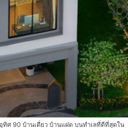
ศ 90 บ้านเดี่ยว บ้านแฝด บนทำเลที่ดีที่สุดใน