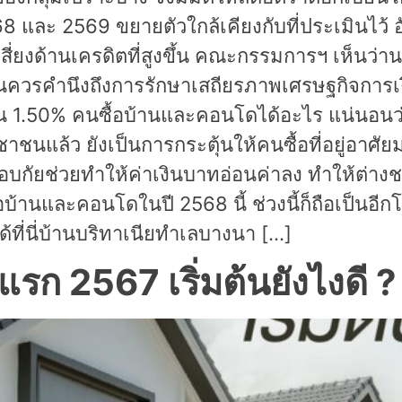
 และ 2569 ขยายตัวใกล้เคียงกับที่ประเมินไว้ อั
เสี่ยงด้านเครดิตที่สูงขึ้น คณะกรรมการฯ เห็นว
วกันควรคำนึงถึงการรักษาเสถียรภาพเศรษฐกิจ
็น 1.50% คนซื้อบ้านและคอนโดได้อะไร แน่นอนว
ล้ว ยังเป็นการกระตุ้นให้คนซื้อที่อยู่อาศัยมา
กัยช่วยทำให้ค่าเงินบาทอ่อนค่าลง ทำให้ต่างชา
ื้อบ้านและคอนโดในปี 2568 นี้ ช่วงนี้ก็ถือเป็นอี
ด้ที่นี่บ้านบริทาเนียทำเลบางนา […]
งแรก 2567 เริ่มต้นยังไงดี ?