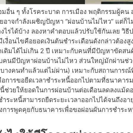
วดล้อมอื่น ๆ ทั้งโรคระบาด การเมือง พฤติกรรมผู
ายอาจกำลังเผชิญปัญหา “ผ่อนบ้านไม่ไหว” แต่ก็
ได้บ้าง ลองหาคำตอบแล้วปรับใช้กันเลย วิธีประ
้มีเงื่อนไขคือยอดเงินต้นชำระเดือนดังกล่าวต้องส
เดิมได้ไม่เกิน 2 ปี เหมาะกับคนที่มีปัญหาขัดสน
ำหรับคนมีปัญหาผ่อนบ้านไม่ไหว ส่วนใหญ่มักผ่าน
 (บางคนทำแล้วแต่ไม่ผ่าน) เหมาะกับสถานการณ์ที่
 ก็คือการขอยืดเวลาชำระหนี้ออกไปตามที่ธนาคา
วิธีนี้ช่วยให้ยอดในการผ่อนบ้านต่อเดือนลดลงแม้
ชำระหนี้สามารถยืดระยะเวลาออกไปได้จนถึงอายุ 
การพูดคุยกับธนาคารเพื่อขอผ่อนผันการชำระหนี้ใ