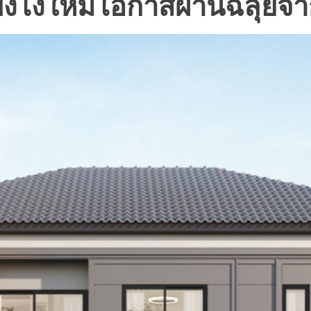
ทำยังไงให้มีโอกาสผ่านฉลุย