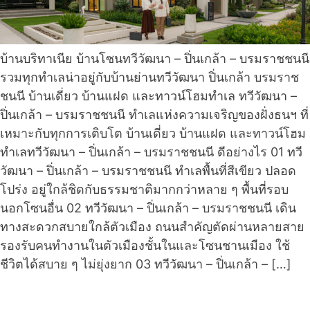
บ้านบริทาเนีย บ้านโซนทวีวัฒนา – ปิ่นเกล้า – บรมราชชนนี
รวมทุกทำเลน่าอยู่กับบ้านย่านทวีวัฒนา ปิ่นเกล้า บรมราช
ชนนี บ้านเดี่ยว บ้านแฝด และทาวน์โฮมทำเล ทวีวัฒนา –
ปิ่นเกล้า – บรมราชชนนี ทำเลแห่งความเจริญของฝั่งธนฯ ที่
เหมาะกับทุกการเติบโต บ้านเดี่ยว บ้านแฝด และทาวน์โฮม
ทำเลทวีวัฒนา – ปิ่นเกล้า – บรมราชชนนี ดีอย่างไร 01 ทวี
วัฒนา – ปิ่นเกล้า – บรมราชชนนี ทำเลพื้นที่สีเขียว ปลอด
โปร่ง อยู่ใกล้ชิดกับธรรมชาติมากกว่าหลาย ๆ พื้นที่รอบ
นอกโซนอื่น 02 ทวีวัฒนา – ปิ่นเกล้า – บรมราชชนนี เดิน
ทางสะดวกสบายใกล้ตัวเมือง ถนนสำคัญตัดผ่านหลายสาย
รองรับคนทำงานในตัวเมืองชั้นในและโซนชานเมือง ใช้
ชีวิตได้สบาย ๆ ไม่ยุ่งยาก 03 ทวีวัฒนา – ปิ่นเกล้า – […]