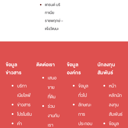
แกรนด์ บริ
ทาเนีย
ราชพฤกษ์ –
แจ้งวัฒนะ
ข้อมูล
ติดต่อเรา
ข้อมูล
นักลงทุน
ข่าวสาร
องค์กร
สัมพันธ์
เสนอ
บริทา
ข้อมูล
หน้า
ขาย
เนียไลฟ์
ทั่วไป
หลักนัก
ที่ดิน
ข่าวสาร
ลักษณะ
ลงทุน
ร่วม
โปรโมชัน
การ
สัมพันธ์
งานกับ
คำ
ประกอบ
ข้อมูล
เรา