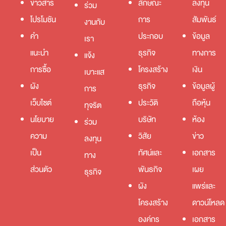
ข่าวสาร
ลักษณะ
ลงทุน
ร่วม
โปรโมชัน
การ
สัมพันธ์
งานกับ
คำ
ประกอบ
ข้อมูล
เรา
แนะนำ
ธุรกิจ
ทางการ
แจ้ง
การซื้อ
โครงสร้าง
เงิน
เบาะแส
ผัง
ธุรกิจ
ข้อมูลผู้
การ
เว็บไซต์
ประวัติ
ถือหุ้น
ทุจริต
นโยบาย
บริษัท
ห้อง
ร่วม
ความ
วิสัย
ข่าว
ลงทุน
เป็น
ทัศน์และ
เอกสาร
ทาง
ส่วนตัว
พันธกิจ
เผย
ธุรกิจ
ผัง
แพร่และ
โครงสร้าง
ดาวน์โหลด
องค์กร
เอกสาร