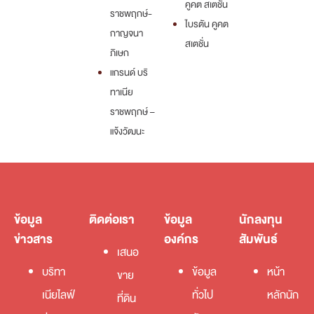
คูคต สเตชั่น
ราชพฤกษ์-
ไบรตัน คูคต
กาญจนา
สเตชั่น
ภิเษก
แกรนด์ บริ
ทาเนีย
ราชพฤกษ์ –
แจ้งวัฒนะ
ข้อมูล
ติดต่อเรา
ข้อมูล
นักลงทุน
ข่าวสาร
องค์กร
สัมพันธ์
เสนอ
บริทา
ข้อมูล
หน้า
ขาย
เนียไลฟ์
ทั่วไป
หลักนัก
ที่ดิน