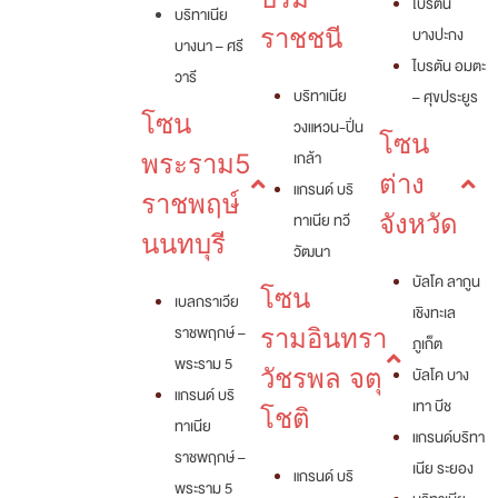
ไบรตัน
บริทาเนีย
ราชชนี
บางปะกง
บางนา – ศรี
ไบรตัน อมตะ
วารี
บริทาเนีย
– ศุขประยูร
โซน
วงแหวน-ปิ่น
โซน
เกล้า
พระราม5
ต่าง
แกรนด์ บริ
ราชพฤษ์
ทาเนีย ทวี
จังหวัด
นนทบุรี
วัฒนา
บัลโค ลากูน
โซน
เบลกราเวีย
เชิงทะเล
ราชพฤกษ์ –
รามอินทรา
ภูเก็ต
พระราม 5
วัชรพล จตุ
บัลโค บาง
แกรนด์ บริ
เทา บีช
โชติ
ทาเนีย
แกรนด์บริทา
ราชพฤกษ์ –
เนีย ระยอง
แกรนด์ บริ
พระราม 5