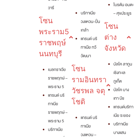
ไบรตัน อมตะ
วารี
บริทาเนีย
– ศุขประยูร
โซน
วงแหวน-ปิ่น
โซน
เกล้า
พระราม5
ต่าง
แกรนด์ บริ
ราชพฤษ์
ทาเนีย ทวี
จังหวัด
นนทบุรี
วัฒนา
บัลโค ลากูน
โซน
เบลกราเวีย
เชิงทะเล
ราชพฤกษ์ –
รามอินทรา
ภูเก็ต
พระราม 5
วัชรพล จตุ
บัลโค บาง
แกรนด์ บริ
เทา บีช
โชติ
ทาเนีย
แกรนด์บริทา
ราชพฤกษ์ –
เนีย ระยอง
แกรนด์ บริ
พระราม 5
บริทาเนีย
ทาเนีย
บริทาเนีย
บางแสน
วงแหวน –