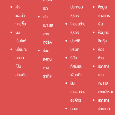
คำ
ประกอบ
ข้อมูล
เรา
แนะนำ
ธุรกิจ
ทางการ
แจ้ง
การซื้อ
โครงสร้าง
เงิน
เบาะแส
ผัง
ธุรกิจ
ข้อมูลผู้
การ
เว็บไซต์
ประวัติ
ถือหุ้น
ทุจริต
นโยบาย
บริษัท
ห้อง
ร่วม
ความ
วิสัย
ข่าว
ลงทุน
เป็น
ทัศน์และ
เอกสาร
ทาง
ส่วนตัว
พันธกิจ
เผย
ธุรกิจ
ผัง
แพร่และ
โครงสร้าง
ดาวน์โหลด
องค์กร
เอกสาร
คณะ
นำเสนอ