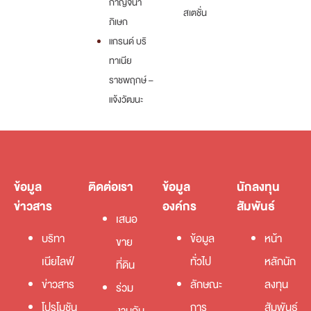
กาญจนา
สเตชั่น
ภิเษก
แกรนด์ บริ
ทาเนีย
ราชพฤกษ์ –
แจ้งวัฒนะ
ข้อมูล
ติดต่อเรา
ข้อมูล
นักลงทุน
ข่าวสาร
องค์กร
สัมพันธ์
เสนอ
บริทา
ข้อมูล
หน้า
ขาย
เนียไลฟ์
ทั่วไป
หลักนัก
ที่ดิน
ข่าวสาร
ลักษณะ
ลงทุน
ร่วม
โปรโมชัน
การ
สัมพันธ์
งานกับ