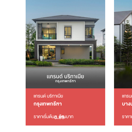
แกรนด์ บริทาเนีย
แกรนด
กรุงเทพกรีฑา
บางน
8.99
ราคาเริ่มต้น
ล้านบาท
ราคาเ