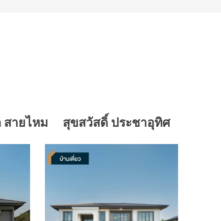
ต สายไหม
สุขสวัสดิ์ ประชาอุทิศ
วงแหว