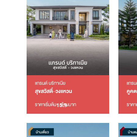
แกรนด์ บริทาเนีย
แกรนด
สุขสวัสดิ์-วงแหวน
คูคต
15.9
ราคาเริ่มต้น
ล้านบาท
ราคาเ