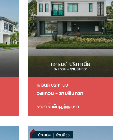
แกรนด์ บริทาเนีย
วงแหวน - รามอินทรา
6.99
ราคาเริ่มต้น
ล้านบาท