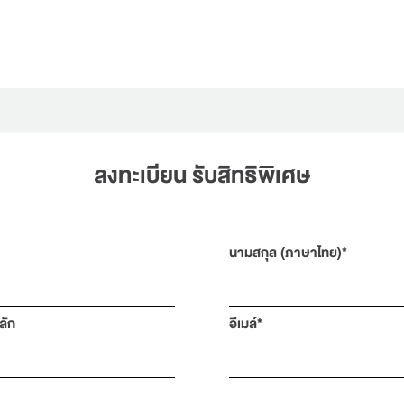
ลงทะเบียน รับสิทธิพิเศษ​
นามสกุล (ภาษาไทย)*
ลัก
อีเมล์*