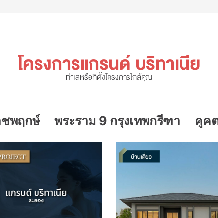
โครงการแกรนด์ บริทาเนีย
ทำเลหรือที่ตั้งโครงการใกล้คุณ
าชพฤกษ์
พระราม 9 กรุงเทพกรีฑา
คูค