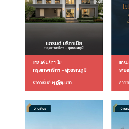
แกรนด
แกรนด์ บริทาเนีย
ระย
กรุงเทพกรีฑา - สุวรรณภูมิ
10.9
ราคาเ
ราคาเริ่มต้น
ล้านบาท