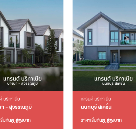
์ บริทาเนีย
แกรนด์ บริทาเนีย
า - สุวรรณภูมิ
นนทบุรี สเตชั่น
5.99
8.59
ริ่มต้น
ล้านบาท
ราคาเริ่มต้น
ล้านบาท