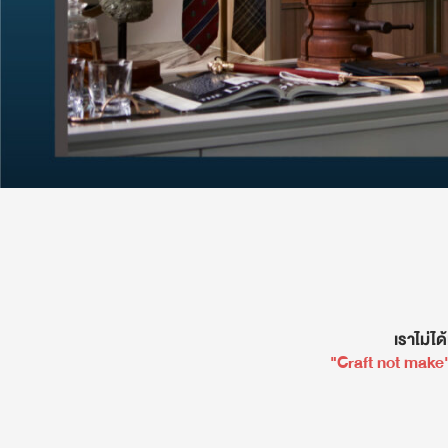
เราไม่ได
"Craft not make