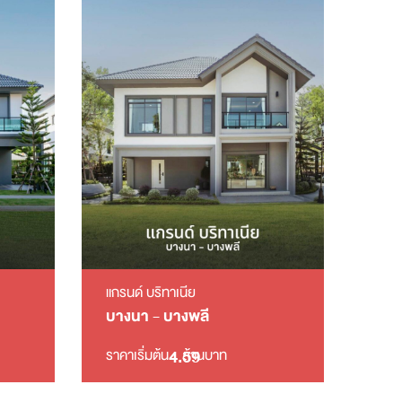
แกรนด์ บริทาเนีย
บางนา - บางพลี
4.59
ราคาเริ่มต้น
ล้านบาท